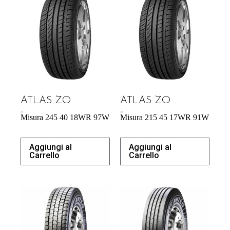
ATLAS ZO
ATLAS ZO
60,39
€
54,29
€
Misura 245 40 18WR 97W
Misura 215 45 17WR 91W
Aggiungi al
Aggiungi al
Carrello
Carrello