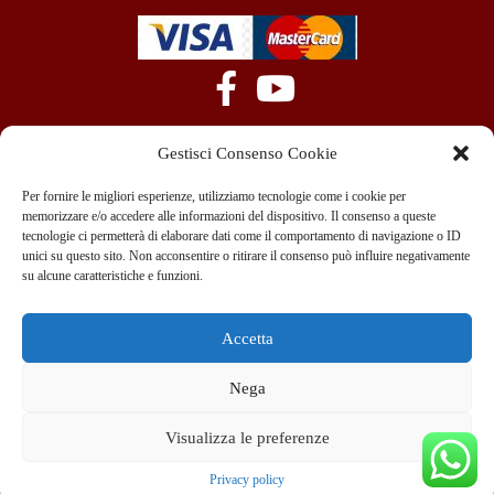
Gestisci Consenso Cookie
Per fornire le migliori esperienze, utilizziamo tecnologie come i cookie per
memorizzare e/o accedere alle informazioni del dispositivo. Il consenso a queste
tecnologie ci permetterà di elaborare dati come il comportamento di navigazione o ID
+39 351 970 89 33
info@teammotor.it
unici su questo sito. Non acconsentire o ritirare il consenso può influire negativamente
su alcune caratteristiche e funzioni.
Officina: Cadelbosco Di Sopra Via G. Verga 6A
Accetta
Nega
Copyright © 2022 Team srl C. Fisc. 10438440967 – Viale Abruzzi 13/A
Milano All rights reserved
Visualizza le preferenze
Realizzazione SIto
Privacy policy