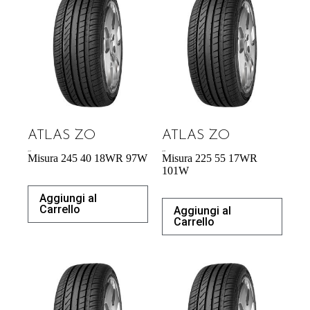
ATLAS ZO
ATLAS ZO
60,39
€
60,70
€
Misura 245 40 18WR 97W
Misura 225 55 17WR
101W
Aggiungi al
Carrello
Aggiungi al
Carrello