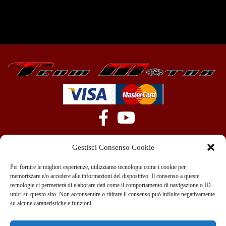
Gestisci Consenso Cookie
Per fornire le migliori esperienze, utilizziamo tecnologie come i cookie per
memorizzare e/o accedere alle informazioni del dispositivo. Il consenso a queste
tecnologie ci permetterà di elaborare dati come il comportamento di navigazione o ID
+39 351 970 89 33
info@teammotor.it
unici su questo sito. Non acconsentire o ritirare il consenso può influire negativamente
su alcune caratteristiche e funzioni.
Officina: Cadelbosco Di Sopra Via G. Verga 6A