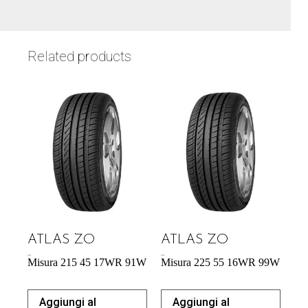
Related products
ATLAS ZO
ATLAS ZO
54,29
€
57,95
€
Misura 215 45 17WR 91W
Misura 225 55 16WR 99W
Aggiungi al
Aggiungi al