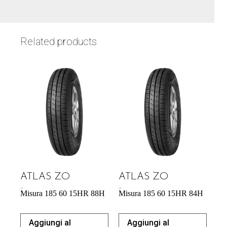
Related products
ATLAS ZO
ATLAS ZO
44,53
€
43,92
€
Misura 185 60 15HR 88H
Misura 185 60 15HR 84H
Aggiungi al
Aggiungi al