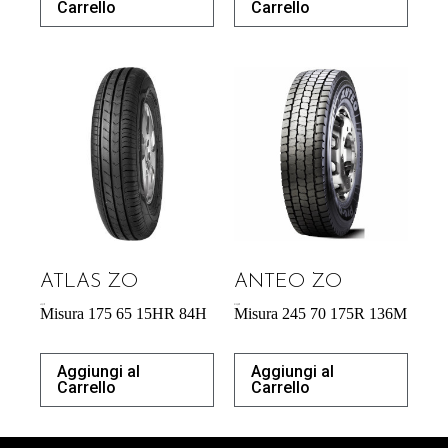
Carrello
Carrello
ATLAS ZO
ANTEO ZO
43,31
€
213,50
€
Misura 175 65 15HR 84H
Misura 245 70 175R 136M
Aggiungi al
Aggiungi al
Carrello
Carrello