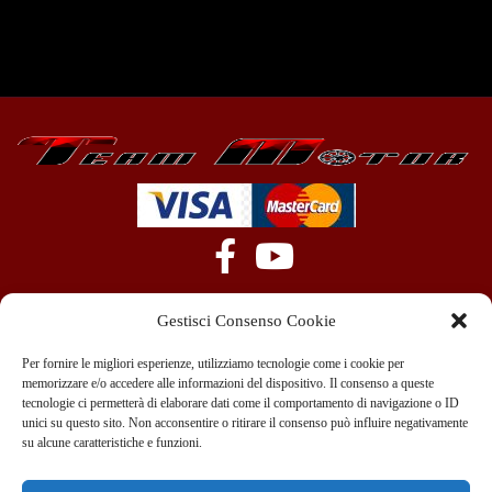
Gestisci Consenso Cookie
Per fornire le migliori esperienze, utilizziamo tecnologie come i cookie per
memorizzare e/o accedere alle informazioni del dispositivo. Il consenso a queste
tecnologie ci permetterà di elaborare dati come il comportamento di navigazione o ID
+39 351 970 89 33
info@teammotor.it
unici su questo sito. Non acconsentire o ritirare il consenso può influire negativamente
su alcune caratteristiche e funzioni.
Officina: Cadelbosco Di Sopra Via G. Verga 6A