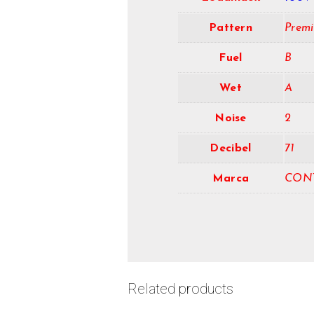
Pattern
Prem
Fuel
B
Wet
A
Noise
2
Decibel
71
Marca
CON
Related products