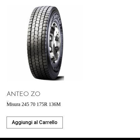
ANTEO ZO
213,50
€
Misura 245 70 175R 136M
Aggiungi al Carrello