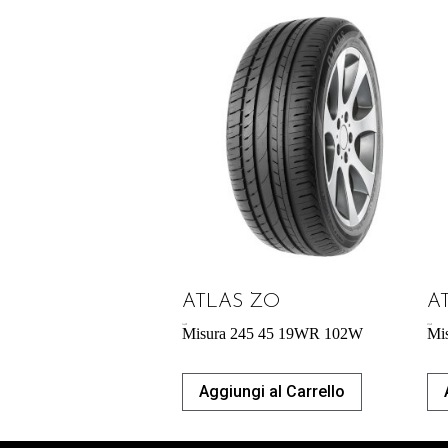
ATLAS ZO
A
74,42
€
57,34
€
Misura 245 45 19WR 102W
Mi
Aggiungi al Carrello