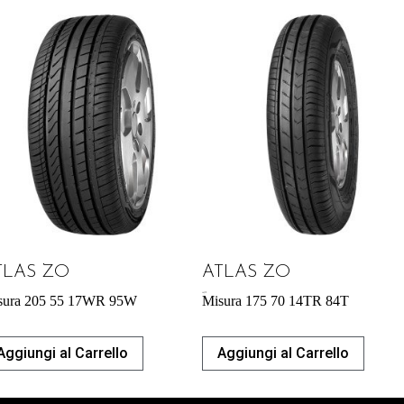
TLAS ZO
ATLAS ZO
46,97
€
sura 205 55 17WR 95W
Misura 175 70 14TR 84T
Aggiungi al Carrello
Aggiungi al Carrello