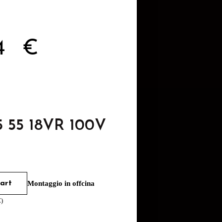
84
€
5 55 18VR 100V
art
Montaggio in offcina
€
)