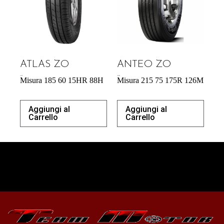
ATLAS ZO
ANTEO ZO
44,53
€
183,00
€
Misura 185 60 15HR 88H
Misura 215 75 175R 126M
Aggiungi al
Aggiungi al
Carrello
Carrello