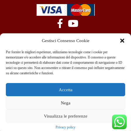
Gestisci Consenso Cookie
Per fornire le migliori esperienze, utilizziamo tecnologie come i cookie per
memorizzare e/o accedere alle informazioni del dispositivo. Il consenso a queste
tecnologie ci permetterà di elaborare dati come il comportamento di navigazione o ID
+39 351 970 89 33
info@teammotor.it
unici su questo sito. Non acconsentire o ritirare il consenso può influire negativamente
su alcune caratteristiche e funzioni.
Officina: Cadelbosco Di Sopra Via G. Verga 6A
Accetta
Nega
Copyright © 2022 Team srl C. Fisc. 10438440967 – Viale Abruzzi 13/A
Milano All rights reserved
Visualizza le preferenze
Realizzazione SIto
Privacy policy