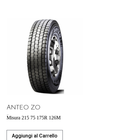
ANTEO ZO
164,70
€
Misura 215 75 175R 126M
Aggiungi al Carrello