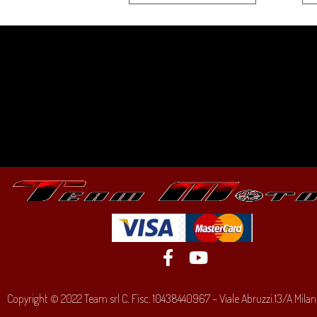
Copyright © 2022 Team srl C. Fisc. 10438440967 – Viale Abruzzi 13/A Milano