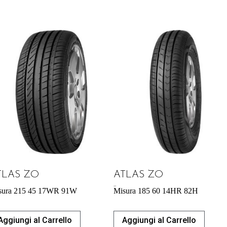
TLAS ZO
ATLAS ZO
40,87
€
sura 215 45 17WR 91W
Misura 185 60 14HR 82H
Aggiungi al Carrello
Aggiungi al Carrello