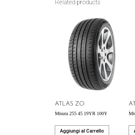
Related products
ATLAS ZO
A
71,98
€
54,29
€
Misura 255 45 19YR 100Y
Mi
Aggiungi al Carrello