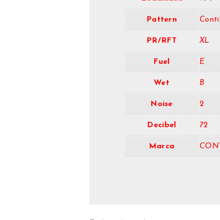
Pattern
Cont
PR/RFT
XL
Fuel
E
Wet
B
Noise
2
Decibel
72
Marca
CON