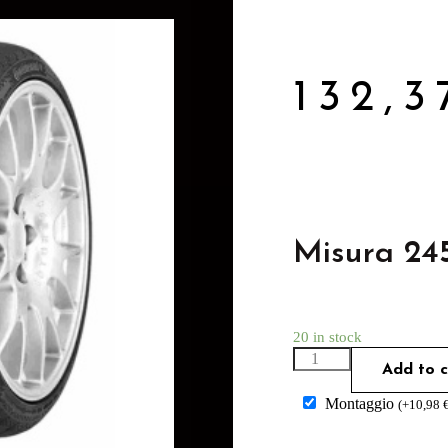
132,
Misura 24
20 in stock
Add to c
Montaggio
(
+
10,98