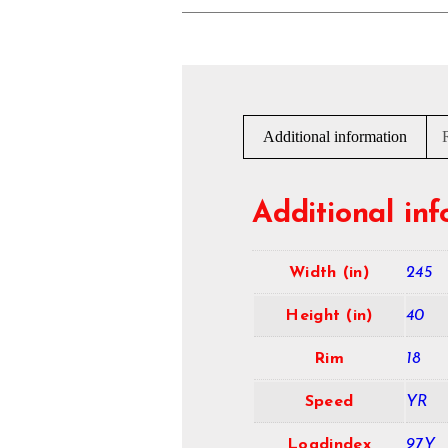
Additional information
Additional in
Width (in)
245
Height (in)
40
Rim
18
Speed
YR
Loadindex
97Y