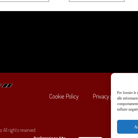
Per fornire le
Cookie Policy
Privacy policy
alle informazi
comportamento 
influire negati
+39
A
 All rights reserved
O