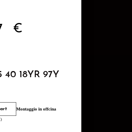
37
€
5 40 18YR 97Y
art
Montaggio in offcina
€
)