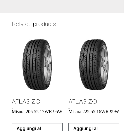
Related products
ATLAS ZO
ATLAS ZO
57,34
€
57,95
€
Misura 205 55 17WR 95W
Misura 225 55 16WR 99W
Aggiungi al
Aggiungi al