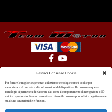
Gestisci Consenso Cookie
Per fornire le migliori esperienze, utilizziamo tecnologie come i cookie per
memorizzare e/o accedere alle informazioni del dispositivo. Il consenso a queste
tecnologie ci permetterà di elaborare dati come il comportamento di navigazione o ID
+39 351 970 89 33
info@teammotor.it
unici su questo sito. Non acconsentire o ritirare il consenso può influire negativamente
su alcune caratteristiche e funzioni.
Officina: Cadelbosco Di Sopra Via G. Verga 6A