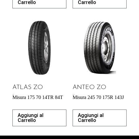
Carrello
Carrello
ATLAS ZO
ANTEO ZO
46,97
€
218,38
€
Misura 175 70 14TR 84T
Misura 245 70 175R 143J
Aggiungi al
Aggiungi al
Carrello
Carrello