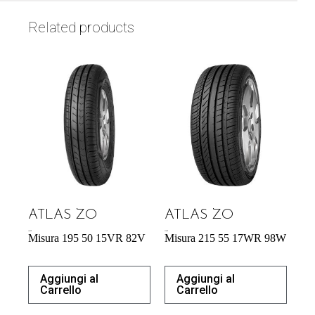
Related products
ATLAS ZO
ATLAS ZO
43,92
€
57,95
€
Misura 195 50 15VR 82V
Misura 215 55 17WR 98W
Aggiungi al
Aggiungi al
Carrello
Carrello