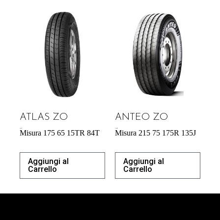
ATLAS ZO
ANTEO ZO
42,64
€
176,90
€
Misura 175 65 15TR 84T
Misura 215 75 175R 135J
Aggiungi al
Aggiungi al
Carrello
Carrello