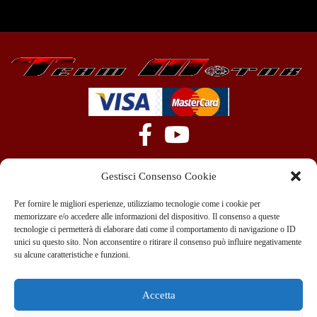
Gestisci Consenso Cookie
Per fornire le migliori esperienze, utilizziamo tecnologie come i cookie per
memorizzare e/o accedere alle informazioni del dispositivo. Il consenso a queste
tecnologie ci permetterà di elaborare dati come il comportamento di navigazione o ID
+39 351 970 89 33
info@teammotor.it
unici su questo sito. Non acconsentire o ritirare il consenso può influire negativamente
su alcune caratteristiche e funzioni.
Officina: Cadelbosco Di Sopra Via G. Verga 6A
Accetta