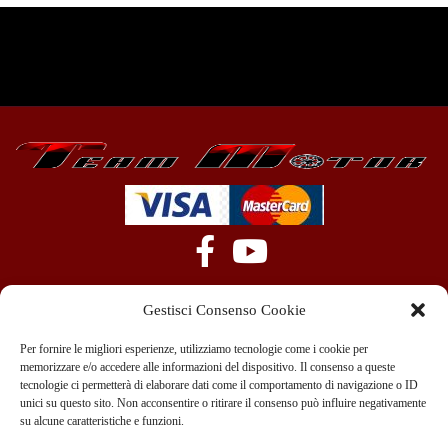
Gestisci Consenso Cookie
Per fornire le migliori esperienze, utilizziamo tecnologie come i cookie per
memorizzare e/o accedere alle informazioni del dispositivo. Il consenso a queste
tecnologie ci permetterà di elaborare dati come il comportamento di navigazione o ID
+39 351 970 89 33
info@teammotor.it
unici su questo sito. Non acconsentire o ritirare il consenso può influire negativamente
su alcune caratteristiche e funzioni.
Officina: Cadelbosco Di Sopra Via G. Verga 6A