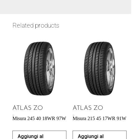
Related products
ATLAS ZO
ATLAS ZO
60,39
€
54,29
€
Misura 245 40 18WR 97W
Misura 215 45 17WR 91W
Aggiungi al
Aggiungi al