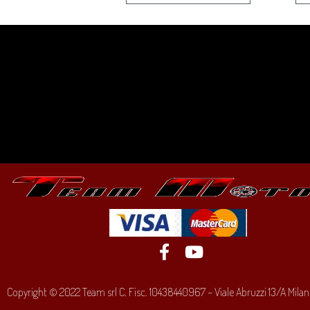
Copyright © 2022 Team srl C. Fisc. 10438440967 – Viale Abruzzi 13/A Milano