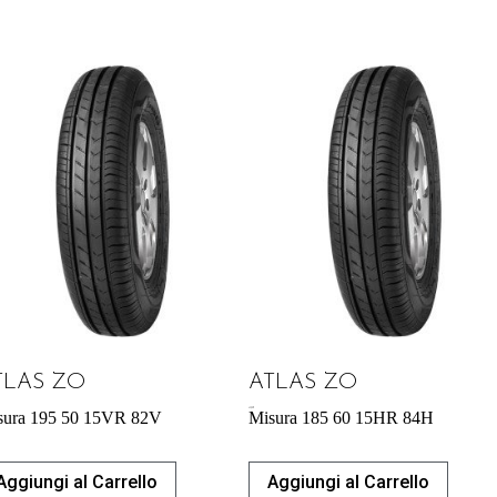
TLAS ZO
ATLAS ZO
43,92
€
sura 195 50 15VR 82V
Misura 185 60 15HR 84H
Aggiungi al Carrello
Aggiungi al Carrello