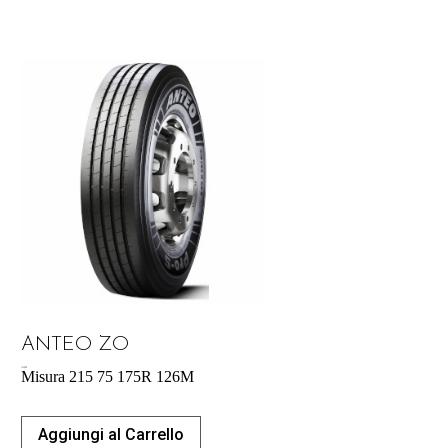
ANTEO ZO
183,00
€
Misura 215 75 175R 126M
Aggiungi al Carrello