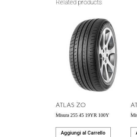
Related products
ATLAS ZO
A
71,98
€
43,92
€
Misura 255 45 19YR 100Y
Mi
Aggiungi al Carrello