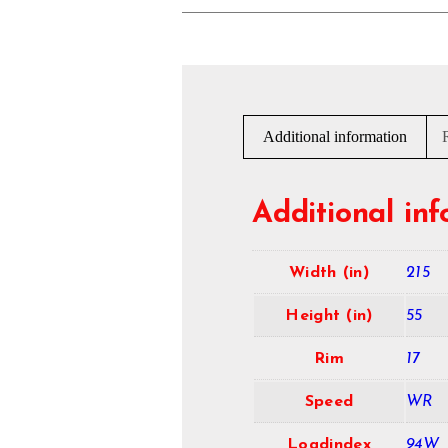
Additional information
Additional in
Width (in)
215
Height (in)
55
Rim
17
Speed
WR
Loadindex
94W