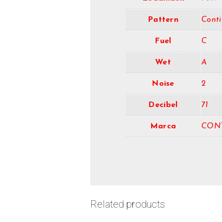
Pattern
Conti
Fuel
C
Wet
A
Noise
2
Decibel
71
Marca
CON
Related products