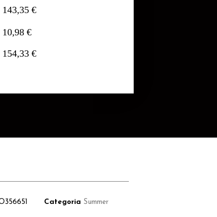
143,35 €
10,98 €
154,33 €
O356651
Categoria
Summer