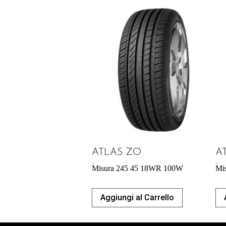
ATLAS ZO
A
65,27
€
57,34
€
Misura 245 45 18WR 100W
Mi
Aggiungi al Carrello