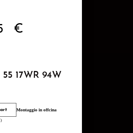
35
€
5 55 17WR 94W
art
Montaggio in offcina
€
)