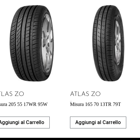
TLAS ZO
ATLAS ZO
43,31
€
sura 205 55 17WR 95W
Misura 165 70 13TR 79T
Aggiungi al Carrello
Aggiungi al Carrello