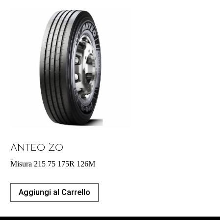
ANTEO ZO
183,00
€
Misura 215 75 175R 126M
Aggiungi al Carrello