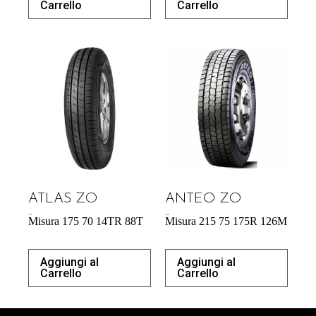
Carrello
Carrello
ATLAS ZO
ANTEO ZO
41,42
€
164,70
€
Misura 175 70 14TR 88T
Misura 215 75 175R 126M
Aggiungi al
Aggiungi al
Carrello
Carrello