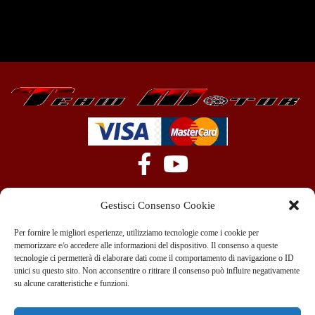
Gestisci Consenso Cookie
Per fornire le migliori esperienze, utilizziamo tecnologie come i cookie per
memorizzare e/o accedere alle informazioni del dispositivo. Il consenso a queste
tecnologie ci permetterà di elaborare dati come il comportamento di navigazione o ID
+39 351 970 89 33
info@teammotor.it
unici su questo sito. Non acconsentire o ritirare il consenso può influire negativamente
su alcune caratteristiche e funzioni.
Officina: Cadelbosco Di Sopra Via G. Verga 6A