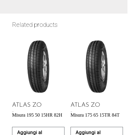
Related products
ATLAS ZO
ATLAS ZO
43,31
€
42,64
€
Misura 195 50 15HR 82H
Misura 175 65 15TR 84T
Aggiungi al
Aggiungi al