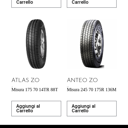
Carrello
Carrello
ATLAS ZO
ANTEO ZO
41,42
€
213,50
€
Misura 175 70 14TR 88T
Misura 245 70 175R 136M
Aggiungi al
Aggiungi al
Carrello
Carrello