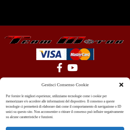
Gestisci Consenso Cookie
Per fornire le migliori esperienze, utilizziamo tecnologie come i cookie per
memorizzare e/o accedere alle informazioni del dispositivo. Il consenso a queste
tecnologie ci permetterà di elaborare dati come il comportamento di navigazione o ID
+39 351 970 89 33
info@teammotor.it
unici su questo sito. Non acconsentire o ritirare il consenso può influire negativamente
su alcune caratteristiche e funzioni.
Officina: Cadelbosco Di Sopra Via G. Verga 6A