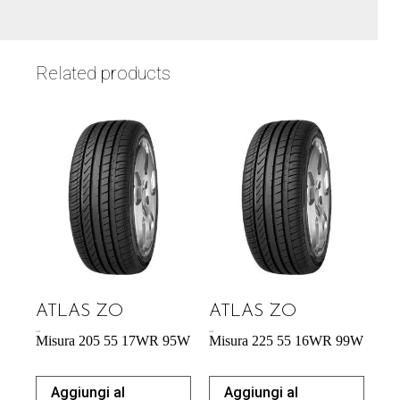
Related products
ATLAS ZO
ATLAS ZO
57,34
€
57,95
€
Misura 205 55 17WR 95W
Misura 225 55 16WR 99W
Aggiungi al
Aggiungi al