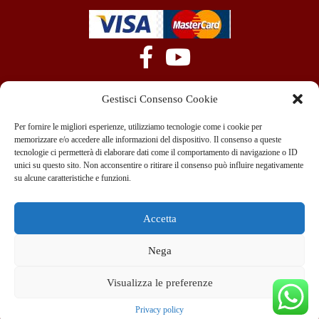
Gestisci Consenso Cookie
Per fornire le migliori esperienze, utilizziamo tecnologie come i cookie per
memorizzare e/o accedere alle informazioni del dispositivo. Il consenso a queste
tecnologie ci permetterà di elaborare dati come il comportamento di navigazione o ID
+39 351 970 89 33
info@teammotor.it
unici su questo sito. Non acconsentire o ritirare il consenso può influire negativamente
su alcune caratteristiche e funzioni.
Officina: Cadelbosco Di Sopra Via G. Verga 6A
Accetta
Nega
Copyright © 2022 Team srl C. Fisc. 10438440967 – Viale Abruzzi 13/A
Milano All rights reserved
Visualizza le preferenze
Realizzazione SIto
Privacy policy