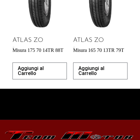
ATLAS ZO
ATLAS ZO
41,42
€
43,31
€
Misura 175 70 14TR 88T
Misura 165 70 13TR 79T
Aggiungi al
Aggiungi al
Carrello
Carrello