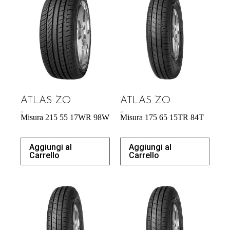
ATLAS ZO
ATLAS ZO
57,95
€
42,64
€
Misura 215 55 17WR 98W
Misura 175 65 15TR 84T
Aggiungi al
Aggiungi al
Carrello
Carrello