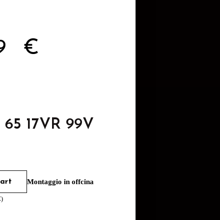
49
€
5 65 17VR 99V
art
Montaggio in offcina
€
)