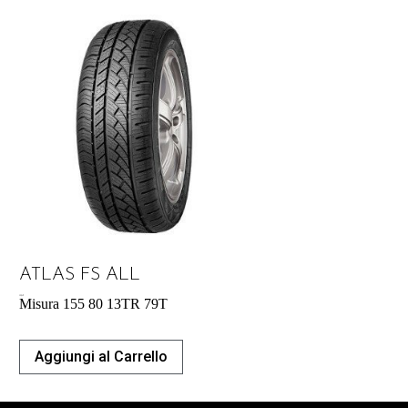
ATLAS FS ALL
39,04
€
Misura 155 80 13TR 79T
Aggiungi al Carrello