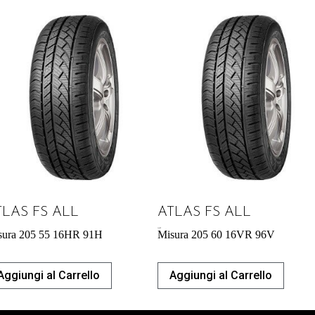
TLAS FS ALL
ATLAS FS ALL
54,29
€
sura 205 55 16HR 91H
Misura 205 60 16VR 96V
Aggiungi al Carrello
Aggiungi al Carrello