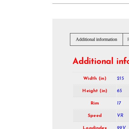
Additional information
Additional in
Width (in)
215
Height (in)
65
Rim
17
Speed
VR
Loadindex
99V