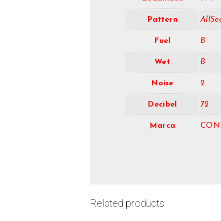
Pattern
AllSe
Fuel
B
Wet
B
Noise
2
Decibel
72
Marca
CON
Related products