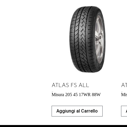
ATLAS FS ALL
A
51,85
€
49,41
€
Misura 205 45 17WR 88W
Mi
Aggiungi al Carrello