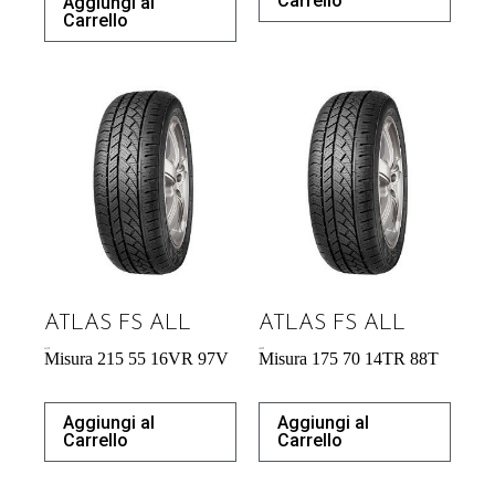
Carrello
Aggiungi al
Carrello
ATLAS FS ALL
ATLAS FS ALL
56,73
€
42,09
€
Misura 215 55 16VR 97V
Misura 175 70 14TR 88T
Aggiungi al
Aggiungi al
Carrello
Carrello