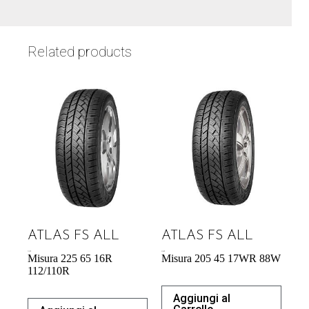
Related products
ATLAS FS ALL
ATLAS FS ALL
71,37
€
51,85
€
Misura 225 65 16R
Misura 205 45 17WR 88W
112/110R
Aggiungi al