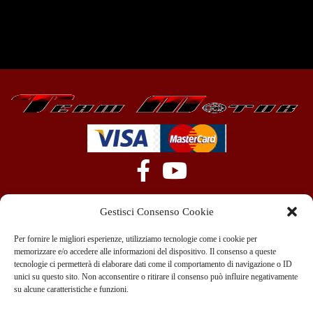
Gestisci Consenso Cookie
Per fornire le migliori esperienze, utilizziamo tecnologie come i cookie per
memorizzare e/o accedere alle informazioni del dispositivo. Il consenso a queste
tecnologie ci permetterà di elaborare dati come il comportamento di navigazione o ID
+39 351 970 89 33
info@teammotor.it
unici su questo sito. Non acconsentire o ritirare il consenso può influire negativamente
su alcune caratteristiche e funzioni.
Officina: Cadelbosco Di Sopra Via G. Verga 6A