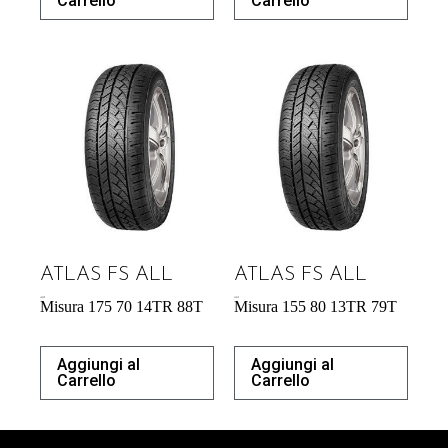
Carrello
Carrello
ATLAS FS ALL
ATLAS FS ALL
42,09
€
39,04
€
Misura 175 70 14TR 88T
Misura 155 80 13TR 79T
Aggiungi al
Aggiungi al
Carrello
Carrello