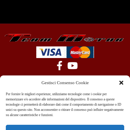
Gestisci Consenso Cookie
Per fornire le migliori esperienze, utilizziamo tecnologie come i cookie per
memorizzare e/o accedere alle informazioni del dispositivo. Il consenso a queste
tecnologie ci permetterà di elaborare dati come il comportamento di navigazione o ID
+39 351 970 89 33
info@teammotor.it
unici su questo sito. Non acconsentire o ritirare il consenso può influire negativamente
su alcune caratteristiche e funzioni.
Officina: Cadelbosco Di Sopra Via G. Verga 6A