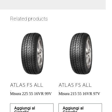
Related products
ATLAS FS ALL
ATLAS FS ALL
60,39
€
56,73
€
Misura 225 55 16VR 99V
Misura 215 55 16VR 97V
Aggiungi al
Aggiungi al