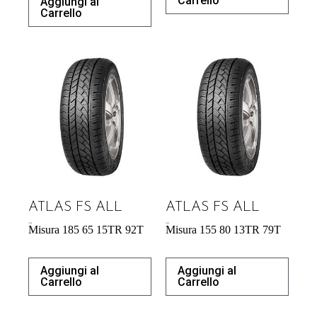
Carrello
Aggiungi al
Carrello
ATLAS FS ALL
ATLAS FS ALL
47,58
€
39,04
€
Misura 185 65 15TR 92T
Misura 155 80 13TR 79T
Aggiungi al
Aggiungi al
Carrello
Carrello