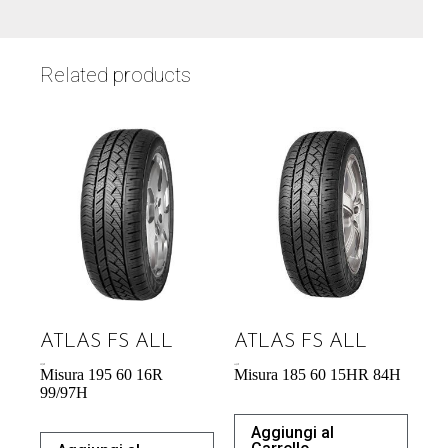
Related products
ATLAS FS ALL
ATLAS FS ALL
59,78
€
44,53
€
Misura 195 60 16R
Misura 185 60 15HR 84H
99/97H
Aggiungi al