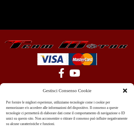
Gestisci Consenso Cookie
Per fornire le migliori esperienze, utilizziamo tecnologie come i cookie per
memorizzare e/o accedere alle informazioni del dispositivo. Il consenso a queste
tecnologie ci permetterà di elaborare dati come il comportamento di navigazione o ID
+39 351 970 89 33
info@teammotor.it
unici su questo sito. Non acconsentire o ritirare il consenso può influire negativamente
su alcune caratteristiche e funzioni.
Officina: Cadelbosco Di Sopra Via G. Verga 6A