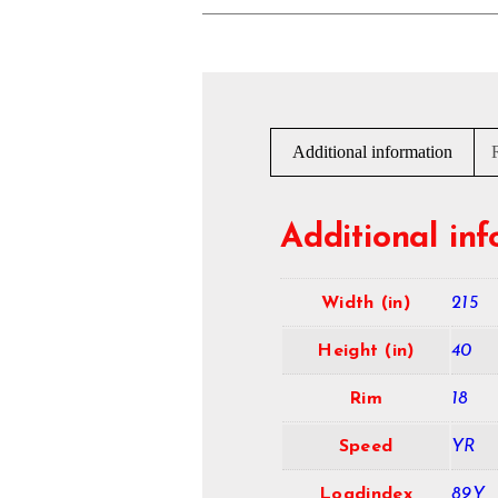
Additional information
Additional in
Width (in)
215
Height (in)
40
Rim
18
Speed
YR
Loadindex
89Y