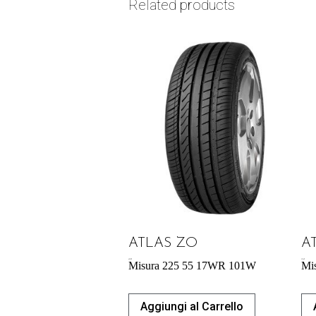
Related products
ATLAS ZO
A
60,70
€
57,34
€
Misura 225 55 17WR 101W
Mi
Aggiungi al Carrello