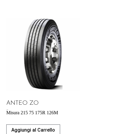
ANTEO ZO
183,00
€
Misura 215 75 175R 126M
Aggiungi al Carrello