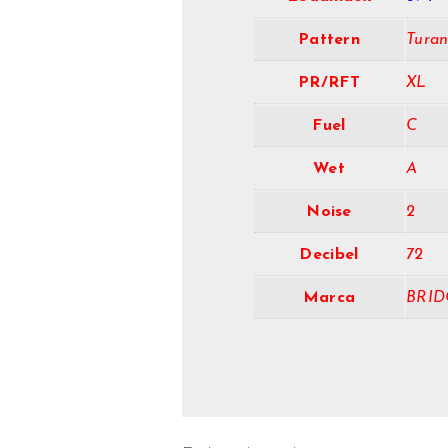
Pattern
Tura
PR/RFT
XL
Fuel
C
Wet
A
Noise
2
Decibel
72
Marca
BRI