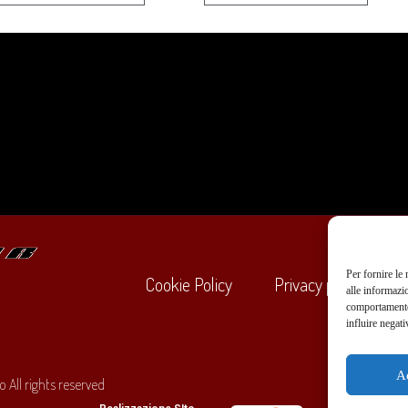
Per fornire le
Cookie Policy
Privacy policy
alle informazi
comportamento 
influire negati
+39
A
 All rights reserved
O