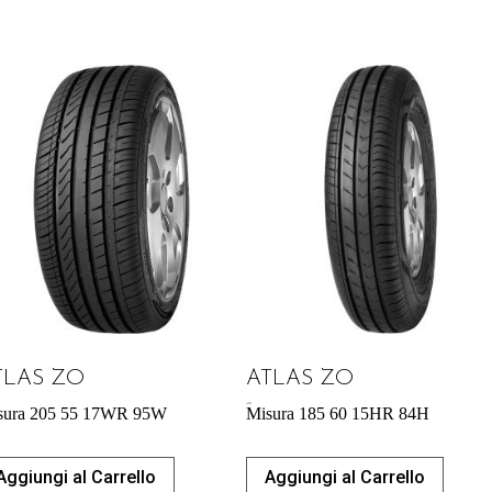
TLAS ZO
ATLAS ZO
43,92
€
sura 205 55 17WR 95W
Misura 185 60 15HR 84H
Aggiungi al Carrello
Aggiungi al Carrello