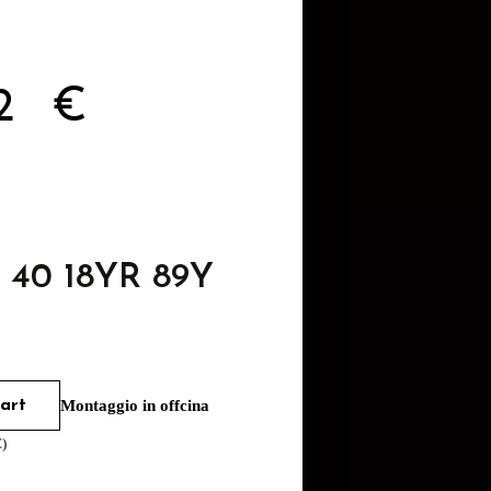
42
€
5 40 18YR 89Y
art
Montaggio in offcina
€
)