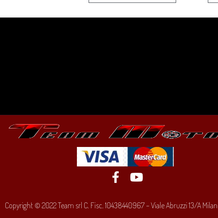
Copyright © 2022 Team srl C. Fisc. 10438440967 – Viale Abruzzi 13/A Milano