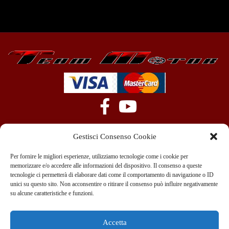
Gestisci Consenso Cookie
Per fornire le migliori esperienze, utilizziamo tecnologie come i cookie per
memorizzare e/o accedere alle informazioni del dispositivo. Il consenso a queste
tecnologie ci permetterà di elaborare dati come il comportamento di navigazione o ID
+39 351 970 89 33
info@teammotor.it
unici su questo sito. Non acconsentire o ritirare il consenso può influire negativamente
su alcune caratteristiche e funzioni.
Officina: Cadelbosco Di Sopra Via G. Verga 6A
Accetta