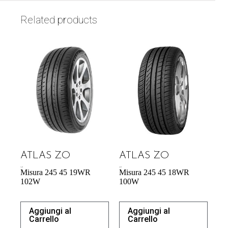
Related products
ATLAS ZO
ATLAS ZO
74,42
€
65,27
€
Misura 245 45 19WR
Misura 245 45 18WR
102W
100W
Aggiungi al
Aggiungi al
Carrello
Carrello