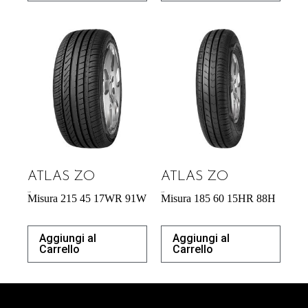
ATLAS ZO
ATLAS ZO
54,29
€
44,53
€
Misura 215 45 17WR 91W
Misura 185 60 15HR 88H
Aggiungi al
Aggiungi al
Carrello
Carrello