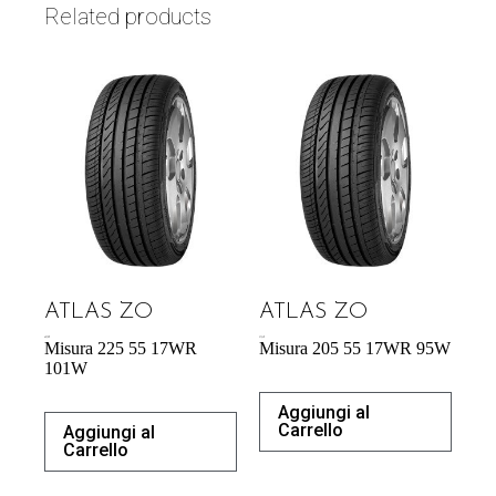
Related products
ATLAS ZO
ATLAS ZO
60,70
€
57,34
€
Misura 225 55 17WR
Misura 205 55 17WR 95W
101W
Aggiungi al
Carrello
Aggiungi al
Carrello