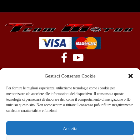
Gestisci Consenso Cookie
Per fornire le migliori esperienze, utilizziamo tecnologie come i cookie per
memorizzare e/o accedere alle informazioni del dispositivo. Il consenso a queste
tecnologie ci permetterà di elaborare dati come il comportamento di navigazione o ID
+39 351 970 89 33
info@teammotor.it
unici su questo sito. Non acconsentire o ritirare il consenso può influire negativamente
su alcune caratteristiche e funzioni.
Officina: Cadelbosco Di Sopra Via G. Verga 6A
Accetta