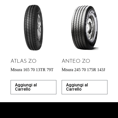
ATLAS ZO
ANTEO ZO
43,31
€
218,38
€
Misura 165 70 13TR 79T
Misura 245 70 175R 143J
Aggiungi al
Aggiungi al
Carrello
Carrello