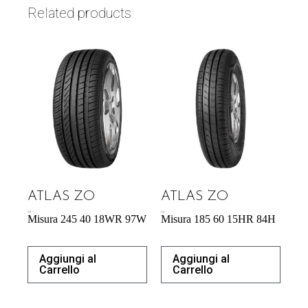
Related products
ATLAS ZO
ATLAS ZO
60,39
€
43,92
€
Misura 245 40 18WR 97W
Misura 185 60 15HR 84H
Aggiungi al
Aggiungi al
Carrello
Carrello