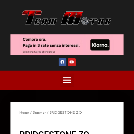
Home
/
Summer
/ BRIDGESTONE ZO