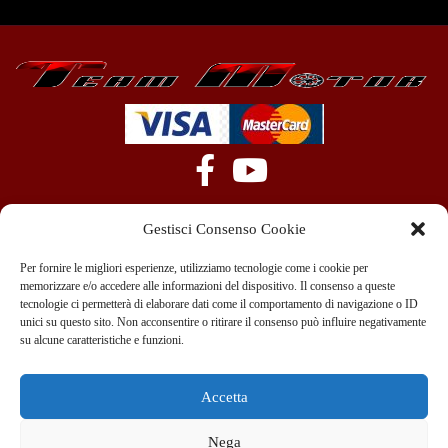
Gestisci Consenso Cookie
Per fornire le migliori esperienze, utilizziamo tecnologie come i cookie per
memorizzare e/o accedere alle informazioni del dispositivo. Il consenso a queste
tecnologie ci permetterà di elaborare dati come il comportamento di navigazione o ID
+39 351 970 89 33
info@teammotor.it
unici su questo sito. Non acconsentire o ritirare il consenso può influire negativamente
su alcune caratteristiche e funzioni.
Officina: Cadelbosco Di Sopra Via G. Verga 6A
Accetta
Nega