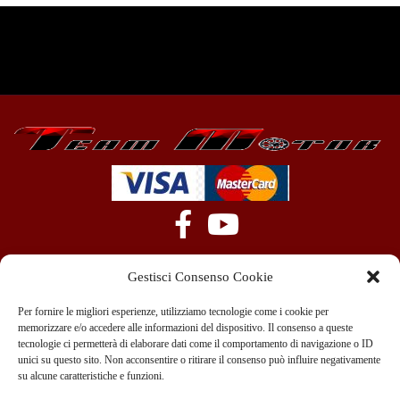
Gestisci Consenso Cookie
Per fornire le migliori esperienze, utilizziamo tecnologie come i cookie per
memorizzare e/o accedere alle informazioni del dispositivo. Il consenso a queste
tecnologie ci permetterà di elaborare dati come il comportamento di navigazione o ID
+39 351 970 89 33
info@teammotor.it
unici su questo sito. Non acconsentire o ritirare il consenso può influire negativamente
su alcune caratteristiche e funzioni.
Officina: Cadelbosco Di Sopra Via G. Verga 6A