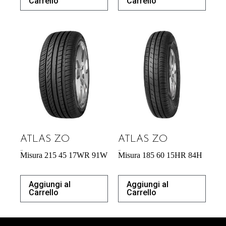
Carrello
Carrello
ATLAS ZO
ATLAS ZO
54,29
€
43,92
€
Misura 215 45 17WR 91W
Misura 185 60 15HR 84H
Aggiungi al
Aggiungi al
Carrello
Carrello