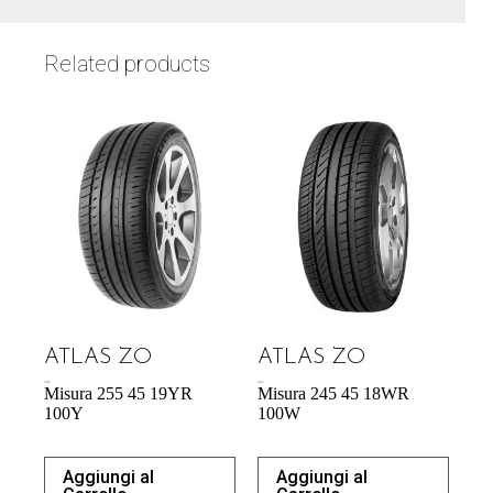
Related products
ATLAS ZO
ATLAS ZO
71,98
€
65,27
€
Misura 255 45 19YR
Misura 245 45 18WR
100Y
100W
Aggiungi al
Aggiungi al