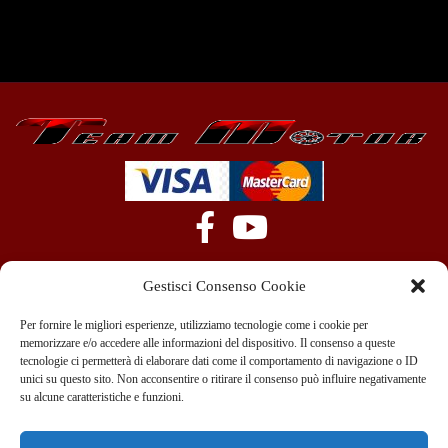
Gestisci Consenso Cookie
Per fornire le migliori esperienze, utilizziamo tecnologie come i cookie per
memorizzare e/o accedere alle informazioni del dispositivo. Il consenso a queste
tecnologie ci permetterà di elaborare dati come il comportamento di navigazione o ID
+39 351 970 89 33
info@teammotor.it
unici su questo sito. Non acconsentire o ritirare il consenso può influire negativamente
su alcune caratteristiche e funzioni.
Officina: Cadelbosco Di Sopra Via G. Verga 6A