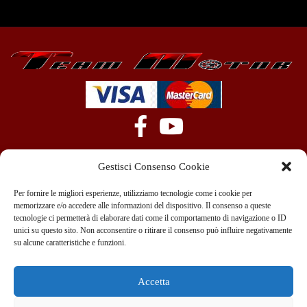
Gestisci Consenso Cookie
Per fornire le migliori esperienze, utilizziamo tecnologie come i cookie per
memorizzare e/o accedere alle informazioni del dispositivo. Il consenso a queste
tecnologie ci permetterà di elaborare dati come il comportamento di navigazione o ID
+39 351 970 89 33
info@teammotor.it
unici su questo sito. Non acconsentire o ritirare il consenso può influire negativamente
su alcune caratteristiche e funzioni.
Officina: Cadelbosco Di Sopra Via G. Verga 6A
Accetta