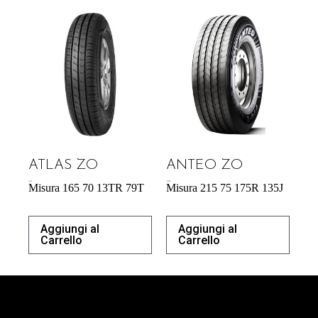
ATLAS ZO
ANTEO ZO
43,31
€
176,90
€
Misura 165 70 13TR 79T
Misura 215 75 175R 135J
Aggiungi al
Aggiungi al
Carrello
Carrello