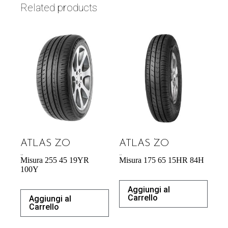
Related products
ATLAS ZO
ATLAS ZO
71,98
€
43,31
€
Misura 255 45 19YR
Misura 175 65 15HR 84H
100Y
Aggiungi al
Carrello
Aggiungi al
Carrello