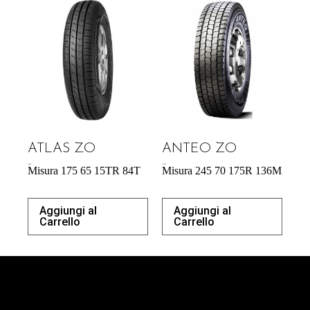
ATLAS ZO
ANTEO ZO
42,64
€
213,50
€
Misura 175 65 15TR 84T
Misura 245 70 175R 136M
Aggiungi al
Aggiungi al
Carrello
Carrello