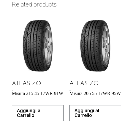
Related products
ATLAS ZO
ATLAS ZO
54,29
€
57,34
€
Misura 215 45 17WR 91W
Misura 205 55 17WR 95W
Aggiungi al
Aggiungi al
Carrello
Carrello