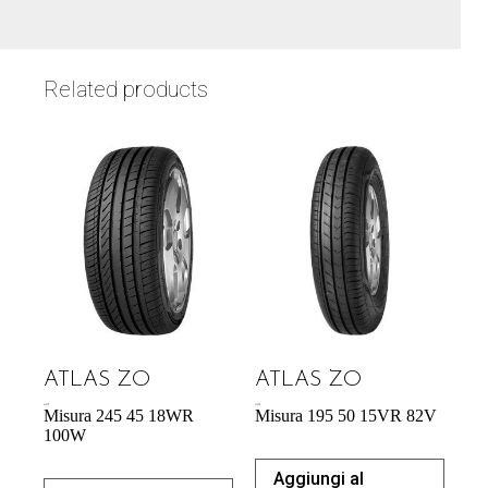
Related products
ATLAS ZO
ATLAS ZO
65,27
€
43,92
€
Misura 245 45 18WR
Misura 195 50 15VR 82V
100W
Aggiungi al