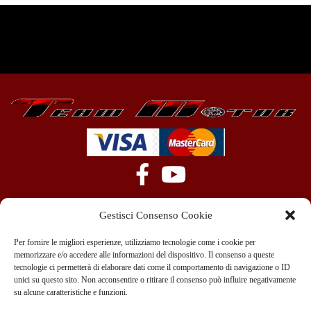
Gestisci Consenso Cookie
Per fornire le migliori esperienze, utilizziamo tecnologie come i cookie per
memorizzare e/o accedere alle informazioni del dispositivo. Il consenso a queste
tecnologie ci permetterà di elaborare dati come il comportamento di navigazione o ID
+39 351 970 89 33
info@teammotor.it
unici su questo sito. Non acconsentire o ritirare il consenso può influire negativamente
su alcune caratteristiche e funzioni.
Officina: Cadelbosco Di Sopra Via G. Verga 6A