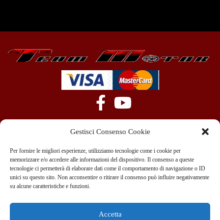
Gestisci Consenso Cookie
Per fornire le migliori esperienze, utilizziamo tecnologie come i cookie per
memorizzare e/o accedere alle informazioni del dispositivo. Il consenso a queste
tecnologie ci permetterà di elaborare dati come il comportamento di navigazione o ID
+39 351 970 89 33
info@teammotor.it
unici su questo sito. Non acconsentire o ritirare il consenso può influire negativamente
su alcune caratteristiche e funzioni.
Officina: Cadelbosco Di Sopra Via G. Verga 6A
Accetta