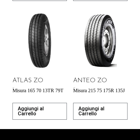
ATLAS ZO
ANTEO ZO
43,31
€
176,90
€
Misura 165 70 13TR 79T
Misura 215 75 175R 135J
Aggiungi al
Aggiungi al
Carrello
Carrello