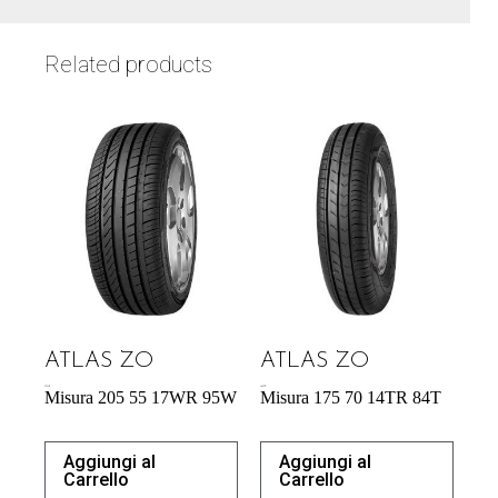
Related products
ATLAS ZO
ATLAS ZO
57,34
€
46,97
€
Misura 205 55 17WR 95W
Misura 175 70 14TR 84T
Aggiungi al
Aggiungi al
Carrello
Carrello