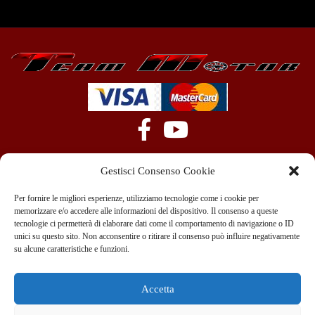
Gestisci Consenso Cookie
Per fornire le migliori esperienze, utilizziamo tecnologie come i cookie per
memorizzare e/o accedere alle informazioni del dispositivo. Il consenso a queste
tecnologie ci permetterà di elaborare dati come il comportamento di navigazione o ID
+39 351 970 89 33
info@teammotor.it
unici su questo sito. Non acconsentire o ritirare il consenso può influire negativamente
su alcune caratteristiche e funzioni.
Officina: Cadelbosco Di Sopra Via G. Verga 6A
Accetta