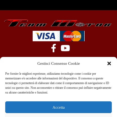
Gestisci Consenso Cookie
Per fornire le migliori esperienze, utilizziamo tecnologie come i cookie per
memorizzare e/o accedere alle informazioni del dispositivo. Il consenso a queste
tecnologie ci permetterà di elaborare dati come il comportamento di navigazione o ID
+39 351 970 89 33
info@teammotor.it
unici su questo sito. Non acconsentire o ritirare il consenso può influire negativamente
su alcune caratteristiche e funzioni.
Officina: Cadelbosco Di Sopra Via G. Verga 6A
Accetta