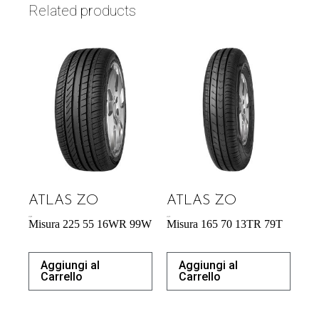
Related products
ATLAS ZO
ATLAS ZO
57,95
€
43,31
€
Misura 225 55 16WR 99W
Misura 165 70 13TR 79T
Aggiungi al
Aggiungi al
Carrello
Carrello