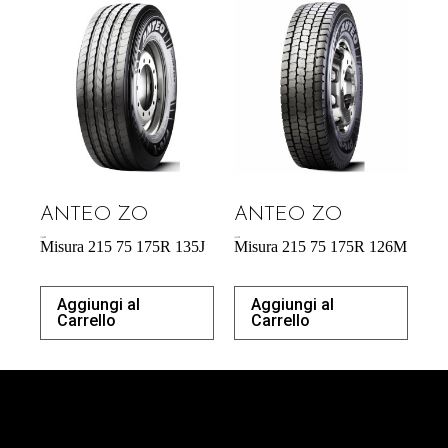
ANTEO ZO
ANTEO ZO
176,90
€
164,70
€
Misura 215 75 175R 135J
Misura 215 75 175R 126M
Aggiungi al
Aggiungi al
Carrello
Carrello