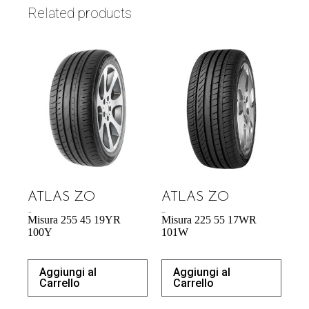
Related products
ATLAS ZO
ATLAS ZO
71,98
€
60,70
€
Misura 255 45 19YR
Misura 225 55 17WR
100Y
101W
Aggiungi al
Aggiungi al
Carrello
Carrello