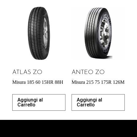
ATLAS ZO
ANTEO ZO
44,53
€
183,00
€
Misura 185 60 15HR 88H
Misura 215 75 175R 126M
Aggiungi al
Aggiungi al
Carrello
Carrello