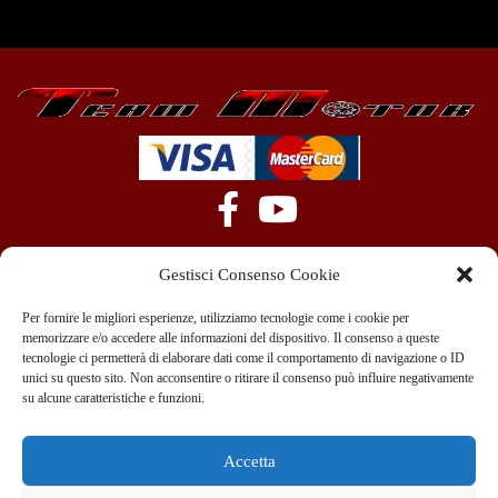
Gestisci Consenso Cookie
Per fornire le migliori esperienze, utilizziamo tecnologie come i cookie per
memorizzare e/o accedere alle informazioni del dispositivo. Il consenso a queste
tecnologie ci permetterà di elaborare dati come il comportamento di navigazione o ID
+39 351 970 89 33
info@teammotor.it
unici su questo sito. Non acconsentire o ritirare il consenso può influire negativamente
su alcune caratteristiche e funzioni.
Officina: Cadelbosco Di Sopra Via G. Verga 6A
Accetta