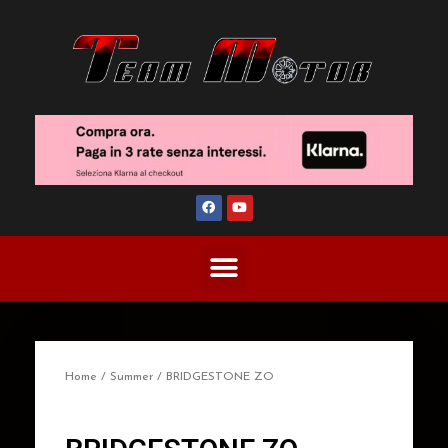
Home
/
Summer
/ BRIDGESTONE ZO