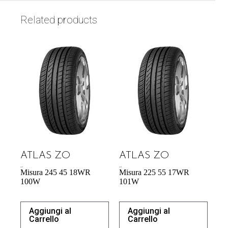
Related products
ATLAS ZO
ATLAS ZO
65,27
€
60,70
€
Misura 245 45 18WR
Misura 225 55 17WR
100W
101W
Aggiungi al
Aggiungi al
Carrello
Carrello