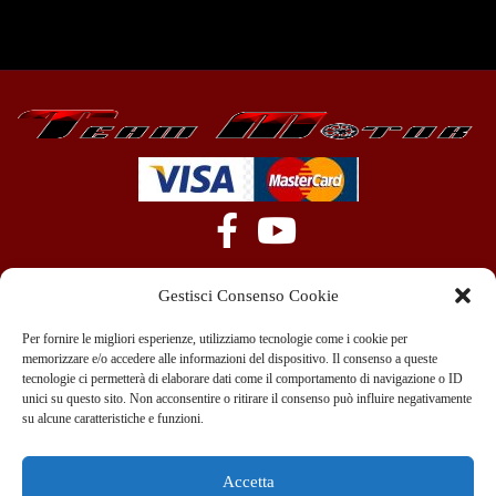
Gestisci Consenso Cookie
Per fornire le migliori esperienze, utilizziamo tecnologie come i cookie per
memorizzare e/o accedere alle informazioni del dispositivo. Il consenso a queste
tecnologie ci permetterà di elaborare dati come il comportamento di navigazione o ID
+39 351 970 89 33
info@teammotor.it
unici su questo sito. Non acconsentire o ritirare il consenso può influire negativamente
su alcune caratteristiche e funzioni.
Officina: Cadelbosco Di Sopra Via G. Verga 6A
Accetta