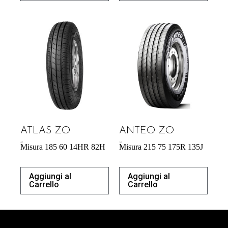
ATLAS ZO
ANTEO ZO
40,87
€
176,90
€
Misura 185 60 14HR 82H
Misura 215 75 175R 135J
Aggiungi al
Aggiungi al
Carrello
Carrello