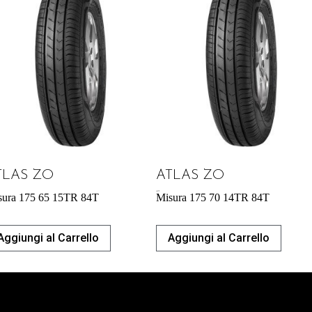
TLAS ZO
ATLAS ZO
46,97
€
sura 175 65 15TR 84T
Misura 175 70 14TR 84T
Aggiungi al Carrello
Aggiungi al Carrello