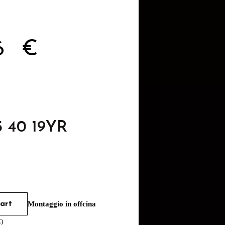
46
€
5 40 19YR
art
Montaggio in offcina
€
)