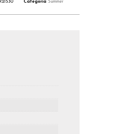
R21530
Categoria
Summer