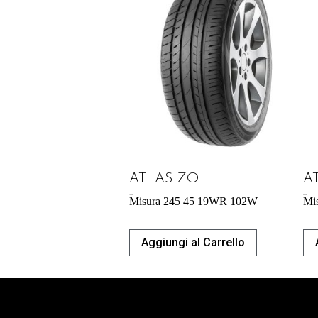
ATLAS ZO
A
74,42
€
42,64
€
Misura 245 45 19WR 102W
Mi
Aggiungi al Carrello