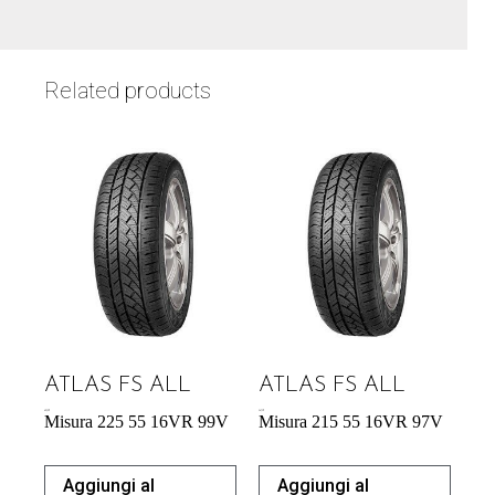
Related products
ATLAS FS ALL
ATLAS FS ALL
60,39
€
56,73
€
Misura 225 55 16VR 99V
Misura 215 55 16VR 97V
Aggiungi al
Aggiungi al