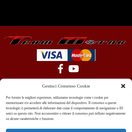
Gestisci Consenso Cookie
Per fornire le migliori esperienze, utilizziamo tecnologie come i cookie per
memorizzare e/o accedere alle informazioni del dispositivo. Il consenso a queste
tecnologie ci permetterà di elaborare dati come il comportamento di navigazione o ID
+39 351 970 89 33
info@teammotor.it
unici su questo sito. Non acconsentire o ritirare il consenso può influire negativamente
su alcune caratteristiche e funzioni.
Officina: Cadelbosco Di Sopra Via G. Verga 6A