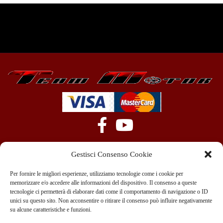
Gestisci Consenso Cookie
Per fornire le migliori esperienze, utilizziamo tecnologie come i cookie per
memorizzare e/o accedere alle informazioni del dispositivo. Il consenso a queste
tecnologie ci permetterà di elaborare dati come il comportamento di navigazione o ID
+39 351 970 89 33
info@teammotor.it
unici su questo sito. Non acconsentire o ritirare il consenso può influire negativamente
su alcune caratteristiche e funzioni.
Officina: Cadelbosco Di Sopra Via G. Verga 6A