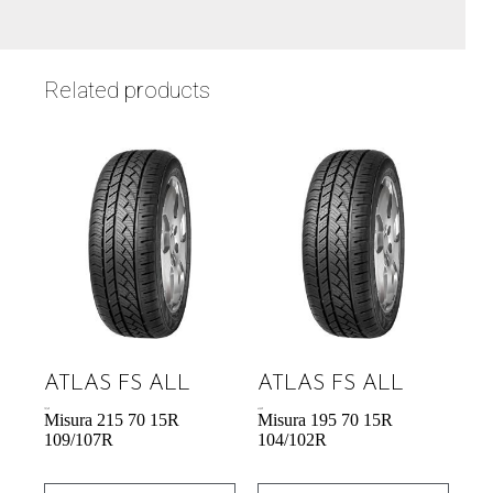
Related products
ATLAS FS ALL
ATLAS FS ALL
70,76
€
65,88
€
Misura 215 70 15R
Misura 195 70 15R
109/107R
104/102R