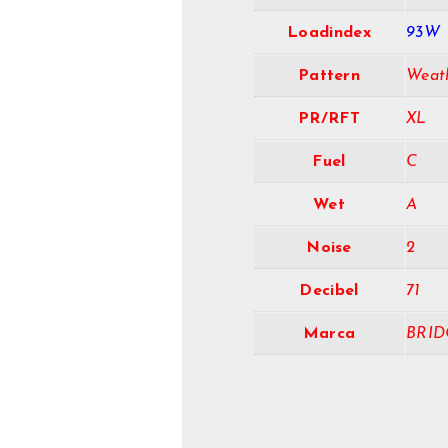
Loadindex
93W
Pattern
Weat
PR/RFT
XL
Fuel
C
Wet
A
Noise
2
Decibel
71
Marca
BRID