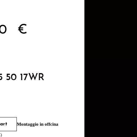
00
€
5 50 17WR
art
Montaggio in offcina
€
)