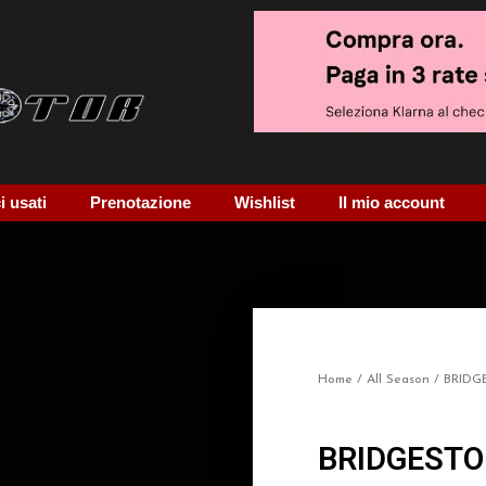
 usati
Prenotazione
Wishlist
Il mio account
Home
/
All Season
/ BRIDG
BRIDGESTO