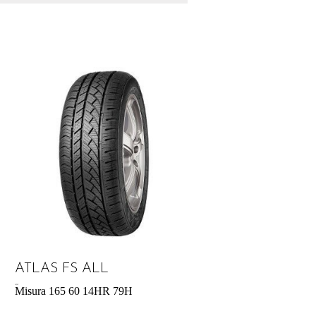
ATLAS FS ALL
40,26
€
Misura 165 60 14HR 79H