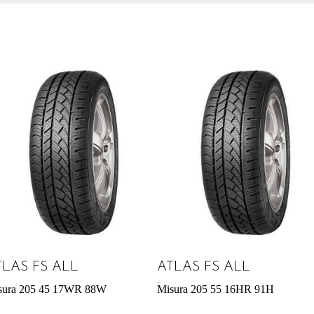
TLAS FS ALL
ATLAS FS ALL
49,41
€
sura 205 45 17WR 88W
Misura 205 55 16HR 91H