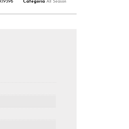
R19396
Categoria
All Season