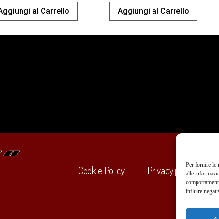
Aggiungi al Carrello
Aggiungi al Carrello
Per fornire le
Cookie Policy
Privacy policy
alle informazi
comportamento 
influire negati
+39
A