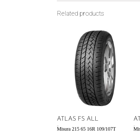
Related products
ATLAS FS ALL
A
75,58
€
51,85
€
Misura 215 65 16R 109/107T
Mi