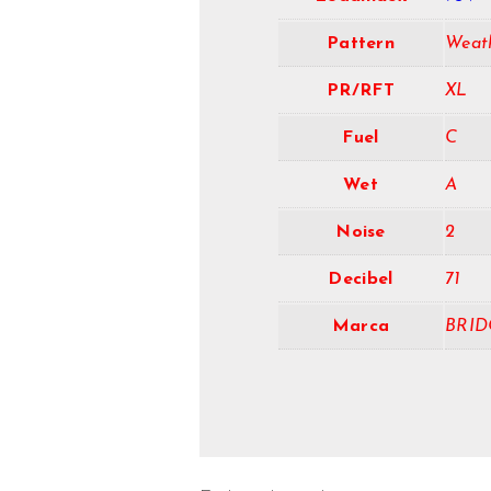
Pattern
Weat
PR/RFT
XL
Fuel
C
Wet
A
Noise
2
Decibel
71
Marca
BRID