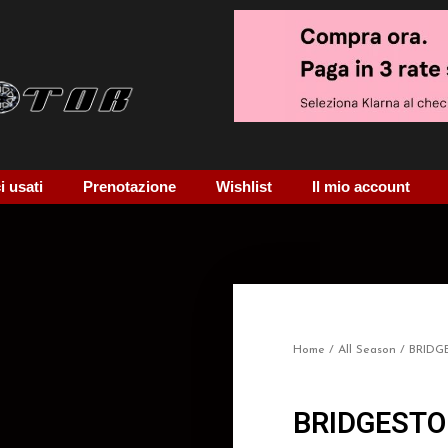
 usati
Prenotazione
Wishlist
Il mio account
Home
/
All Season
/ BRIDG
BRIDGESTO