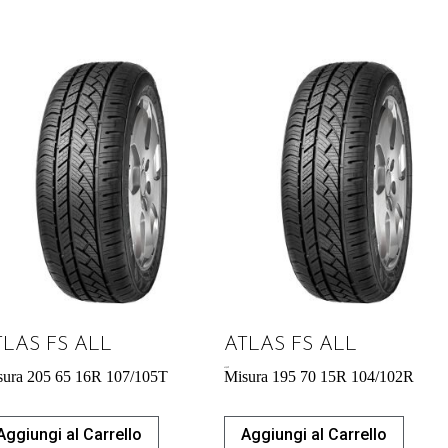
TLAS FS ALL
ATLAS FS ALL
65,88
€
sura 205 65 16R 107/105T
Misura 195 70 15R 104/102R
Aggiungi al Carrello
Aggiungi al Carrello