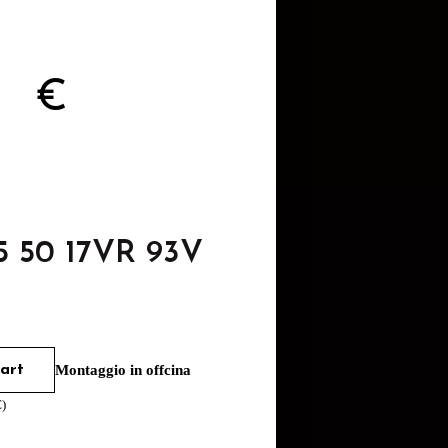
73
€
5 50 17VR 93V
art
Montaggio in offcina
€
)