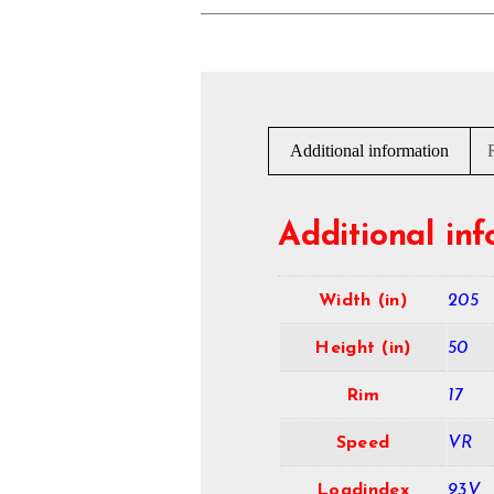
Additional information
Additional in
Width (in)
205
Height (in)
50
Rim
17
Speed
VR
Loadindex
93V