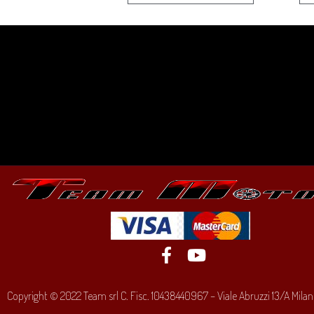
Copyright © 2022 Team srl C. Fisc. 10438440967 – Viale Abruzzi 13/A Milano