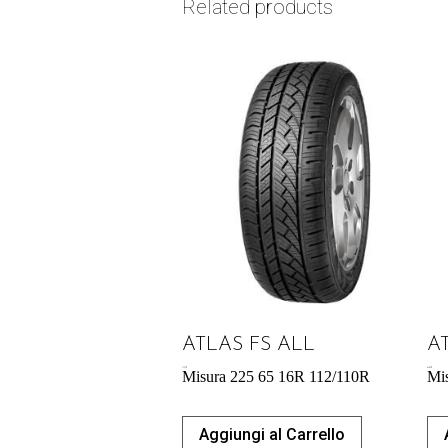
Related products
ATLAS FS ALL
A
71,37
€
64,05
€
Misura 225 65 16R 112/110R
Mi
Aggiungi al Carrello