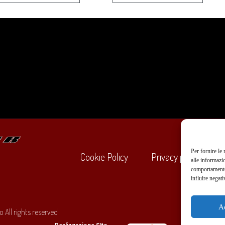
Per fornire le
Cookie Policy
Privacy policy
alle informazi
comportamento 
influire negati
+39
A
 All rights reserved
O