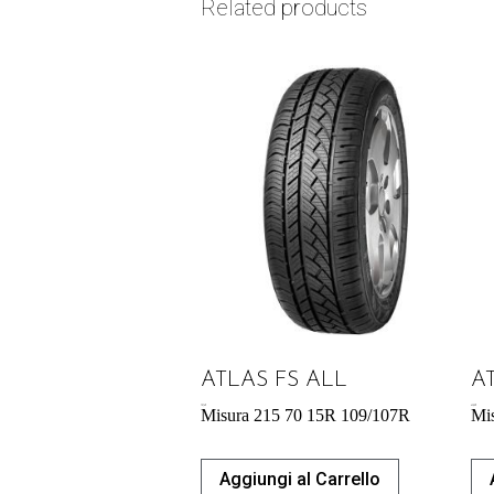
Related products
ATLAS FS ALL
A
70,76
€
65,88
€
Misura 215 70 15R 109/107R
Mi
Aggiungi al Carrello