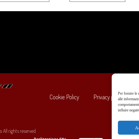
Per fornire le
Cookie Policy
Privacy policy
alle informazi
comportamento 
influire negati
+39
A
 All rights reserved
O