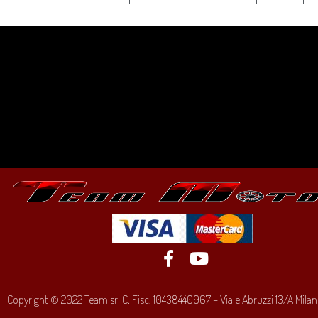
Copyright © 2022 Team srl C. Fisc. 10438440967 – Viale Abruzzi 13/A Milano