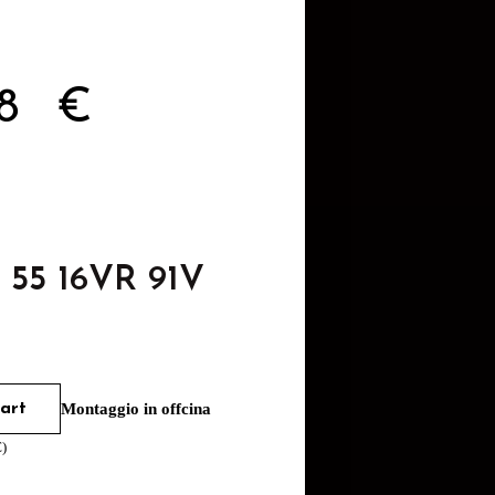
48
€
 55 16VR 91V
art
Montaggio in offcina
€
)