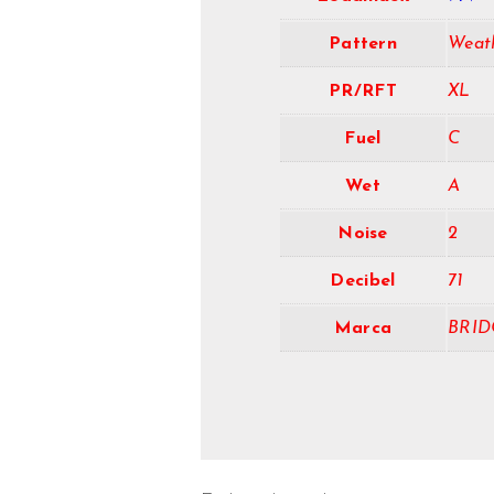
Pattern
Weat
PR/RFT
XL
Fuel
C
Wet
A
Noise
2
Decibel
71
Marca
BRID