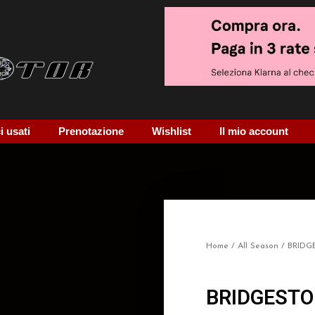
 usati
Prenotazione
Wishlist
Il mio account
Home
/
All Season
/ BRIDG
BRIDGESTO