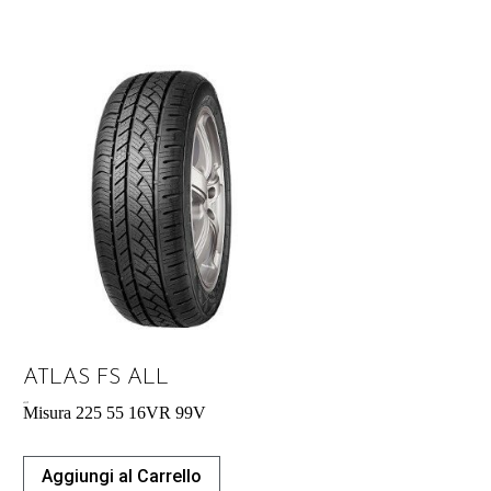
ATLAS FS ALL
60,39
€
Misura 225 55 16VR 99V
Aggiungi al Carrello