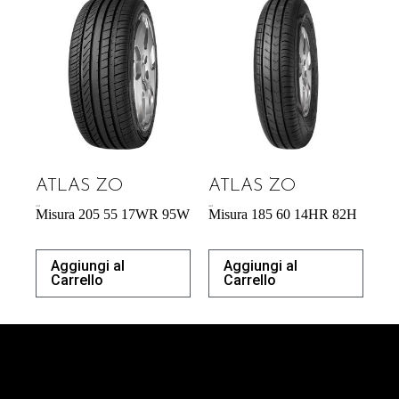
ATLAS ZO
ATLAS ZO
57,34
€
40,87
€
Misura 205 55 17WR 95W
Misura 185 60 14HR 82H
Aggiungi al
Aggiungi al
Carrello
Carrello