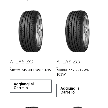
ATLAS ZO
ATLAS ZO
60,39
€
60,70
€
Misura 245 40 18WR 97W
Misura 225 55 17WR
101W
Aggiungi al
Carrello
Aggiungi al
Carrello