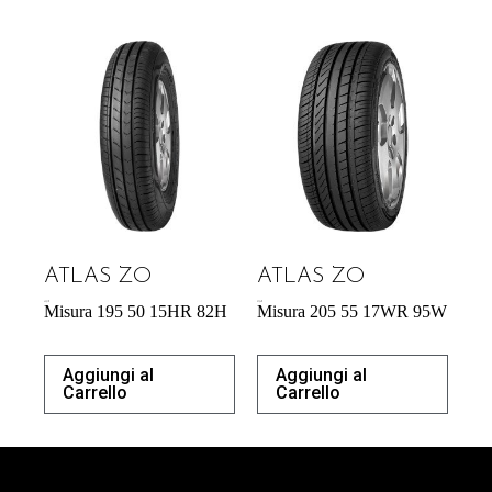
ATLAS ZO
ATLAS ZO
43,31
€
57,34
€
Misura 195 50 15HR 82H
Misura 205 55 17WR 95W
Aggiungi al
Aggiungi al
Carrello
Carrello