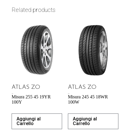
Related products
ATLAS ZO
ATLAS ZO
71,98
€
65,27
€
Misura 255 45 19YR
Misura 245 45 18WR
100Y
100W
Aggiungi al
Aggiungi al
Carrello
Carrello