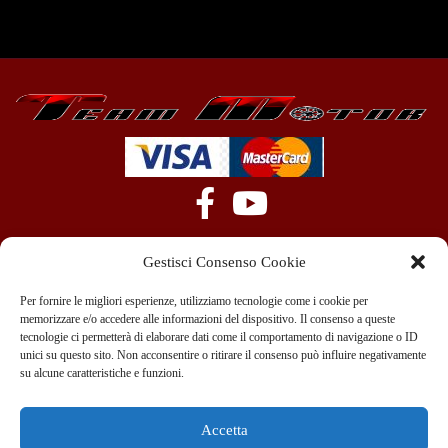
Gestisci Consenso Cookie
Per fornire le migliori esperienze, utilizziamo tecnologie come i cookie per
memorizzare e/o accedere alle informazioni del dispositivo. Il consenso a queste
tecnologie ci permetterà di elaborare dati come il comportamento di navigazione o ID
+39 351 970 89 33
info@teammotor.it
unici su questo sito. Non acconsentire o ritirare il consenso può influire negativamente
su alcune caratteristiche e funzioni.
Officina: Cadelbosco Di Sopra Via G. Verga 6A
Accetta