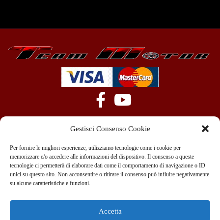
Gestisci Consenso Cookie
Per fornire le migliori esperienze, utilizziamo tecnologie come i cookie per
memorizzare e/o accedere alle informazioni del dispositivo. Il consenso a queste
tecnologie ci permetterà di elaborare dati come il comportamento di navigazione o ID
+39 351 970 89 33
info@teammotor.it
unici su questo sito. Non acconsentire o ritirare il consenso può influire negativamente
su alcune caratteristiche e funzioni.
Officina: Cadelbosco Di Sopra Via G. Verga 6A
Accetta