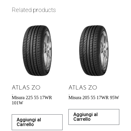
Related products
ATLAS ZO
ATLAS ZO
60,70
€
57,34
€
Misura 225 55 17WR
Misura 205 55 17WR 95W
101W
Aggiungi al
Carrello
Aggiungi al
Carrello