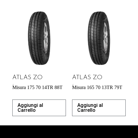
ATLAS ZO
ATLAS ZO
41,42
€
43,31
€
Misura 175 70 14TR 88T
Misura 165 70 13TR 79T
Aggiungi al
Aggiungi al
Carrello
Carrello