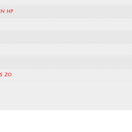
EN HP
S ZO