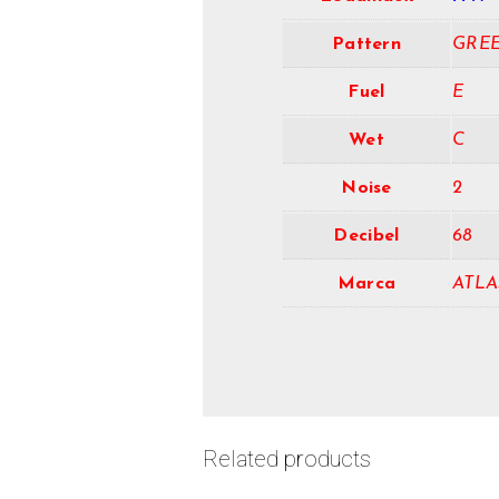
Pattern
GRE
Fuel
E
Wet
C
Noise
2
Decibel
68
Marca
ATLA
Related products