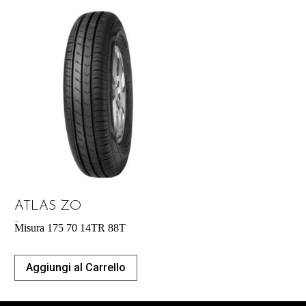
ATLAS ZO
41,42
€
Misura 175 70 14TR 88T
Aggiungi al Carrello