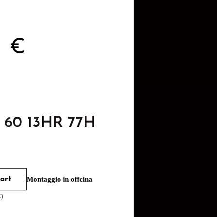
3
€
5 60 13HR 77H
art
Montaggio in offcina
€
)