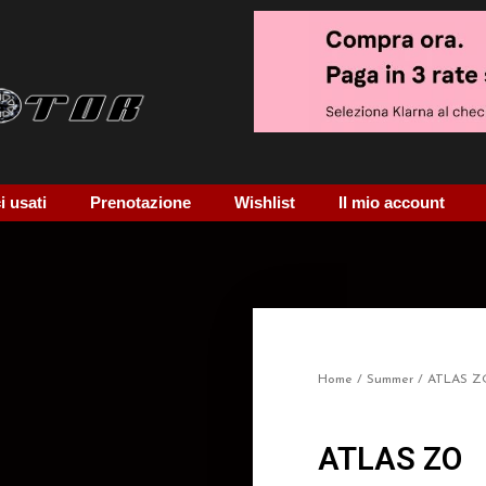
 usati
Prenotazione
Wishlist
Il mio account
Home
/
Summer
/ ATLAS Z
ATLAS ZO