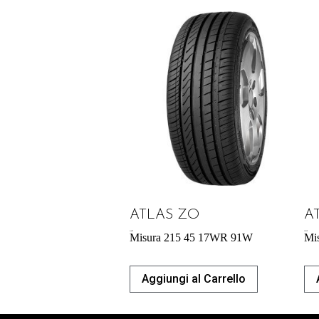
ATLAS ZO
A
54,29
€
57,95
€
Misura 215 45 17WR 91W
Mi
Aggiungi al Carrello