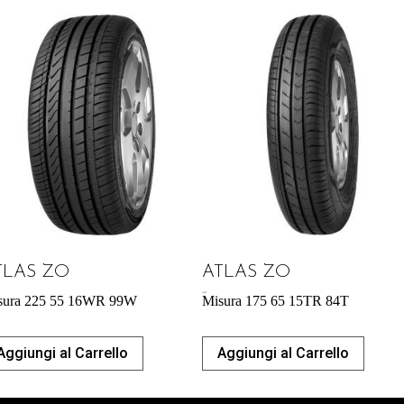
TLAS ZO
ATLAS ZO
42,64
€
sura 225 55 16WR 99W
Misura 175 65 15TR 84T
Aggiungi al Carrello
Aggiungi al Carrello