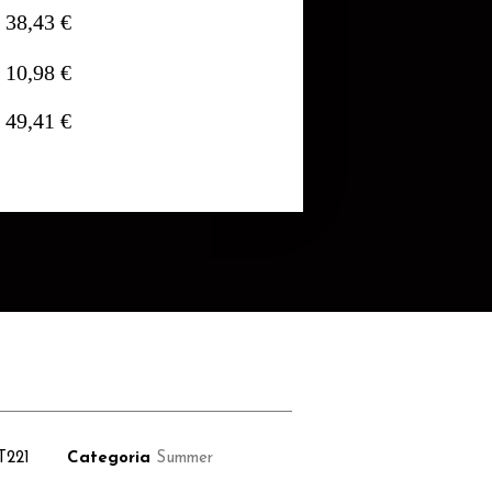
38,43 €
10,98 €
49,41 €
T221
Categoria
Summer