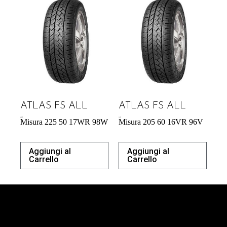
ATLAS FS ALL
ATLAS FS ALL
61,00
€
54,29
€
Misura 225 50 17WR 98W
Misura 205 60 16VR 96V
Aggiungi al
Aggiungi al
Carrello
Carrello