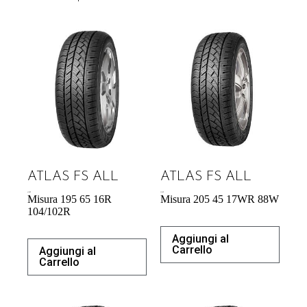
ATLAS FS ALL
ATLAS FS ALL
61,00
€
51,85
€
Misura 195 65 16R
Misura 205 45 17WR 88W
104/102R
Aggiungi al
Carrello
Aggiungi al
Carrello