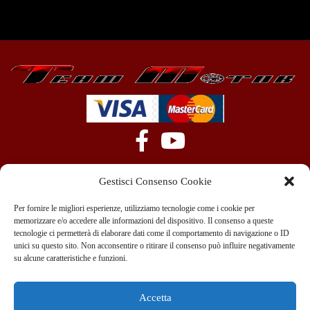
Gestisci Consenso Cookie
Per fornire le migliori esperienze, utilizziamo tecnologie come i cookie per
memorizzare e/o accedere alle informazioni del dispositivo. Il consenso a queste
tecnologie ci permetterà di elaborare dati come il comportamento di navigazione o ID
+39 351 970 89 33
info@teammotor.it
unici su questo sito. Non acconsentire o ritirare il consenso può influire negativamente
su alcune caratteristiche e funzioni.
Officina: Cadelbosco Di Sopra Via G. Verga 6A
Accetta