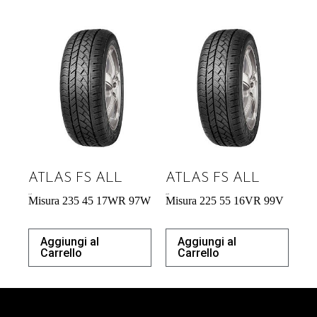
ATLAS FS ALL
ATLAS FS ALL
61,61
€
60,39
€
Misura 235 45 17WR 97W
Misura 225 55 16VR 99V
Aggiungi al
Aggiungi al
Carrello
Carrello