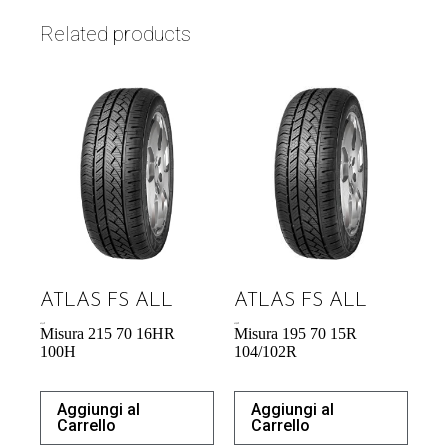
Related products
ATLAS FS ALL
ATLAS FS ALL
63,44
€
65,88
€
Misura 215 70 16HR
Misura 195 70 15R
100H
104/102R
Aggiungi al
Aggiungi al
Carrello
Carrello