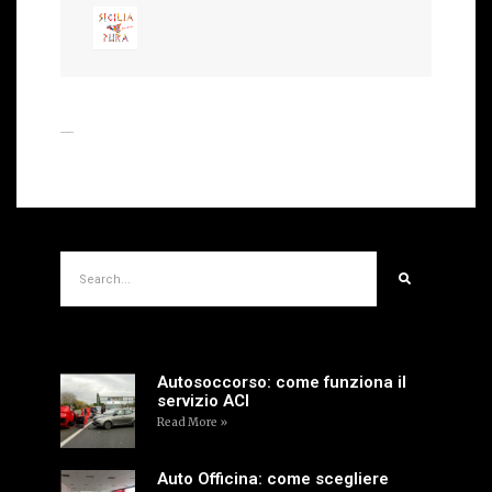
Leave a Replay
Articoli Recenti
Autosoccorso: come funziona il
servizio ACI
Read More »
Auto Officina: come scegliere