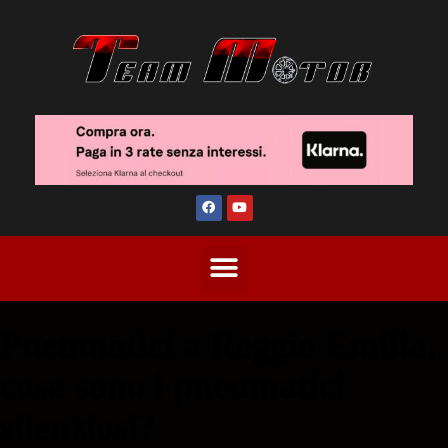
Pneumatici a Reggio Emilia,
cosa sono i pneumatici
silenziosi?