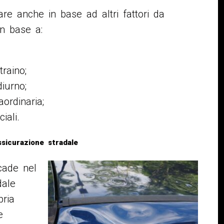
re anche in base ad altri fattori da
n base a:
traino;
iurno;
aordinaria;
iali.
ssicurazione stradale
cade nel
dale
pria
e