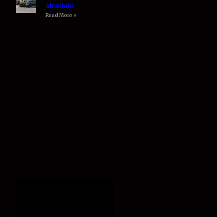
stradale
Read More »
Seguici su Facebook
Video