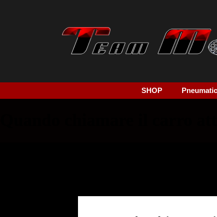
SHOP
Pneumatici
Quando chiamare il carro att