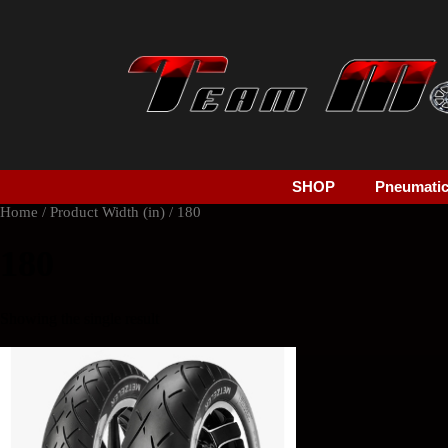
SHOP
Pneumatici
Home
/ Product Width (in) / 180
180
Showing the single result