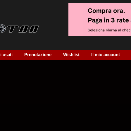
 usati
Prenotazione
Wishlist
Il mio account