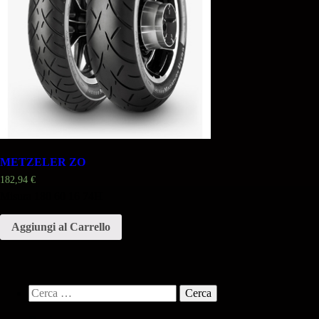
METZELER ZO
182,94
€
Misura 180 60 16 74H
Aggiungi al Carrello