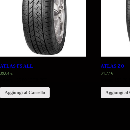
ATLAS FS ALL
ATLAS ZO
39,04
€
34,77
€
Misura 155 80 13TR 79T
Misura 155 70
Aggiungi al Carrello
Aggiungi al 