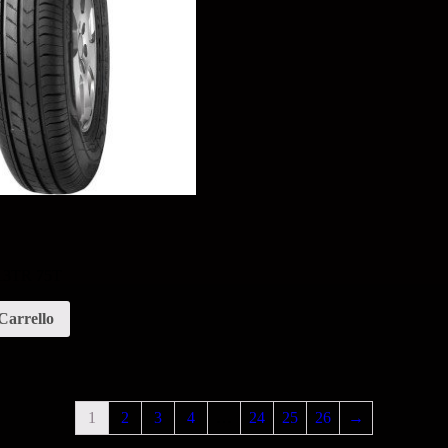
 13TR 75T
Carrello
1
2
3
4
…
24
25
26
→