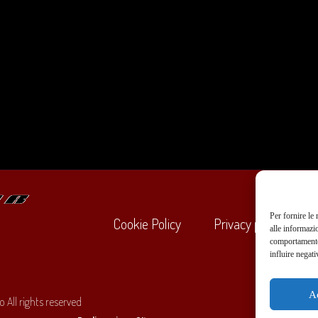
Per fornire le
Cookie Policy
Privacy policy
alle informazi
comportamento 
influire negati
+39
A
 All rights reserved
O