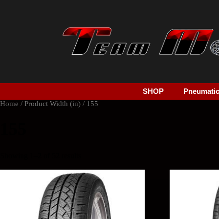
SHOP
Pneumatici
Home
/ Product Width (in) / 155
155
Showing 1–2 of 52 results