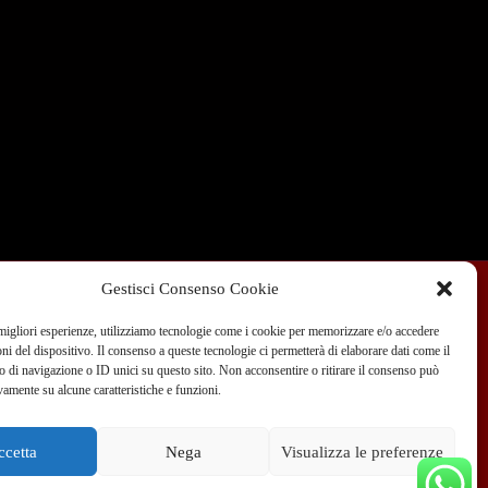
Gestisci Consenso Cookie
 migliori esperienze, utilizziamo tecnologie come i cookie per memorizzare e/o accedere
Condizioni di Vendita
Dove siamo
Blog
oni del dispositivo. Il consenso a queste tecnologie ci permetterà di elaborare dati come il
di navigazione o ID unici su questo sito. Non acconsentire o ritirare il consenso può
vamente su alcune caratteristiche e funzioni.
 351 970 89 33
info@teammotor.it
ccetta
Nega
Visualizza le preferenze
fficina: Cadelbosco Di Sopra Via G. Verga 6A