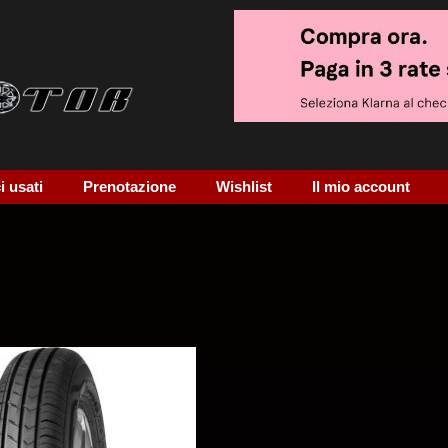
 usati
Prenotazione
Wishlist
Il mio account